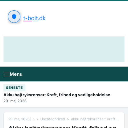
Skip to content
Menu
SENESTE
Akku højtryksrenser: Kraft, frihed og vedligeholdelse
29. maj 2026
29. maj 2026
⌂
Uncategorized
Akku højtryksrenser: Kraft, frihed og vedligeholdelse