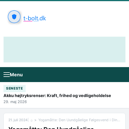
Skip to content
Menu
SENESTE
Akku højtryksrenser: Kraft, frihed og vedligeholdelse
29. maj 2026
21. juli 2024
⌂
Yogamåtte: Den Uundgåelige Følgesvend i Din Yoga Praksis