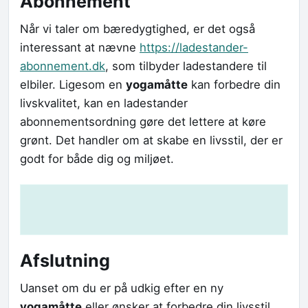
Abonnement
Når vi taler om bæredygtighed, er det også
interessant at nævne
https://ladestander-
abonnement.dk
, som tilbyder ladestandere til
elbiler. Ligesom en
yogamåtte
kan forbedre din
livskvalitet, kan en ladestander
abonnementsordning gøre det lettere at køre
grønt. Det handler om at skabe en livsstil, der er
godt for både dig og miljøet.
Afslutning
Uanset om du er på udkig efter en ny
yogamåtte
eller ønsker at forbedre din livsstil