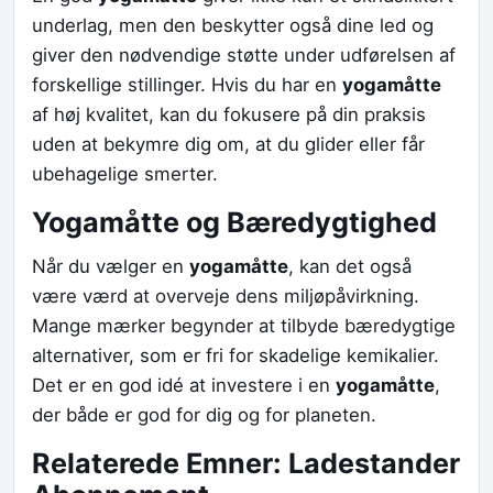
underlag, men den beskytter også dine led og
giver den nødvendige støtte under udførelsen af
forskellige stillinger. Hvis du har en
yogamåtte
af høj kvalitet, kan du fokusere på din praksis
uden at bekymre dig om, at du glider eller får
ubehagelige smerter.
Yogamåtte og Bæredygtighed
Når du vælger en
yogamåtte
, kan det også
være værd at overveje dens miljøpåvirkning.
Mange mærker begynder at tilbyde bæredygtige
alternativer, som er fri for skadelige kemikalier.
Det er en god idé at investere i en
yogamåtte
,
der både er god for dig og for planeten.
Relaterede Emner: Ladestander