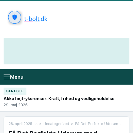
Skip to content
Menu
SENESTE
Akku højtryksrenser: Kraft, frihed og vedligeholdelse
29. maj 2026
28. april 2025
⌂
Uncategorized
Få Det Perfekte Uderum med Loungemøbler