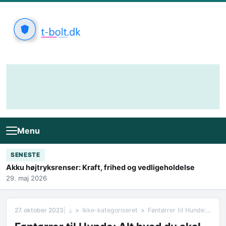
Skip to content
Menu
SENESTE
Akku højtryksrenser: Kraft, frihed og vedligeholdelse
29. maj 2026
27. oktober 2023
⌂
Ikke-kategoriseret
Føntørrer til Hunde: Alt hvad du skal vide omkring hundetørrere