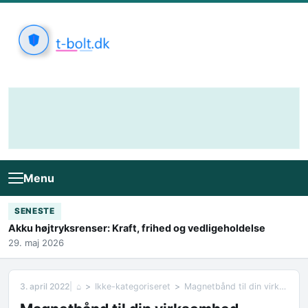
Skip to content
Menu
SENESTE
Akku højtryksrenser: Kraft, frihed og vedligeholdelse
29. maj 2026
3. april 2022
⌂
Ikke-kategoriseret
Magnetbånd til din virksomhed