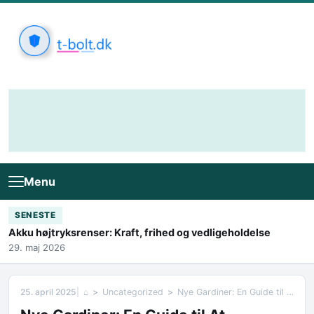
Skip to content
Menu
SENESTE
Akku højtryksrenser: Kraft, frihed og vedligeholdelse
29. maj 2026
25. april 2025
⌂
Uncategorized
Nye Gardiner: En Guide til At Forvandle Dit Hjem